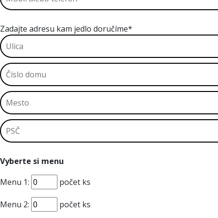
Zadajte adresu kam jedlo doručíme*
Vyberte si menu
Menu 1:
počet ks
Menu 2:
počet ks