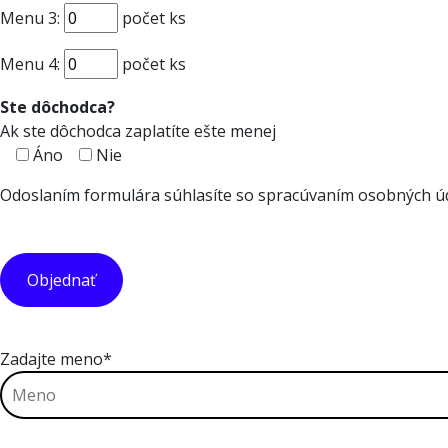
Menu 3:
počet ks
Menu 4:
počet ks
Ste dôchodca?
Ak ste dôchodca zaplatíte ešte menej
Áno
Nie
Odoslaním formulára súhlasíte so spracúvaním osobných úd
Zadajte meno*