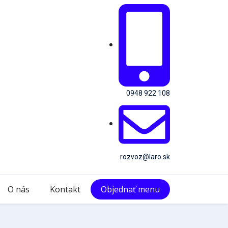
0948 922 108
rozvoz@laro.sk
O nás
Kontakt
Objednať menu