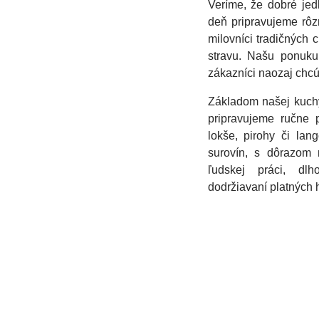
Veríme, že dobré jed
deň pripravujeme rôz
milovníci tradičných ch
stravu. Našu ponuku
zákazníci naozaj chcú
Základom našej kuchy
pripravujeme ručne 
lokše, pirohy či lan
surovín, s dôrazom 
ľudskej práci, dl
dodržiavaní platných 