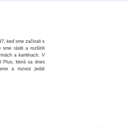
97, keď sme začínali s
me rástli a rozšírili
irmách a kantínach. V
 Plus, ktorá sa dnes
vanie a rozvoz jedál