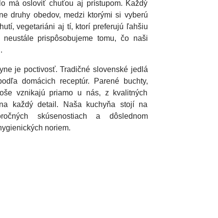
lo má osloviť chuťou aj prístupom. Každý
ne druhy obedov, medzi ktorými si vyberú
utí, vegetariáni aj tí, ktorí preferujú ľahšiu
 neustále prispôsobujeme tomu, čo naši
.
ne je poctivosť. Tradičné slovenské jedlá
podľa domácich receptúr. Parené buchty,
goše vznikajú priamo u nás, z kvalitných
na každý detail. Naša kuchyňa stojí na
horočných skúsenostiach a dôslednom
hygienických noriem.